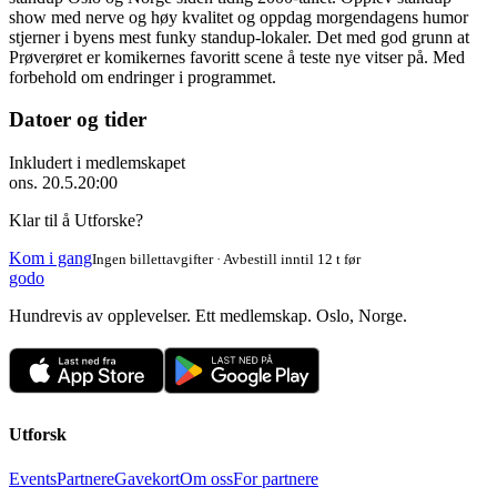
show med nerve og høy kvalitet og oppdag morgendagens humor
stjerner i byens mest funky standup-lokaler. Det med god grunn at
Prøverøret er komikernes favoritt scene å teste nye vitser på. Med
forbehold om endringer i programmet.
Datoer og tider
Inkludert i medlemskapet
ons. 20.5.
20:00
Klar til å Utforske?
Kom i gang
Ingen billettavgifter · Avbestill inntil 12 t før
godo
Hundrevis av opplevelser. Ett medlemskap. Oslo, Norge.
Utforsk
Events
Partnere
Gavekort
Om oss
For partnere