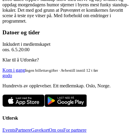
oppdag morgendagens humor stjerner i byens mest funky standup-
lokaler. Det med god grunn at Prøverøret er komikernes favoritt
scene å teste nye vitser på. Med forbehold om endringer i
programmet.
Datoer og tider
Inkludert i medlemskapet
ons. 6.5.
20:00
Klar til å Utforske?
Kom i gang
Ingen billettavgifter · Avbestill inntil 12 t før
godo
Hundrevis av opplevelser. Ett medlemskap. Oslo, Norge.
Utforsk
Events
Partnere
Gavekort
Om oss
For partnere