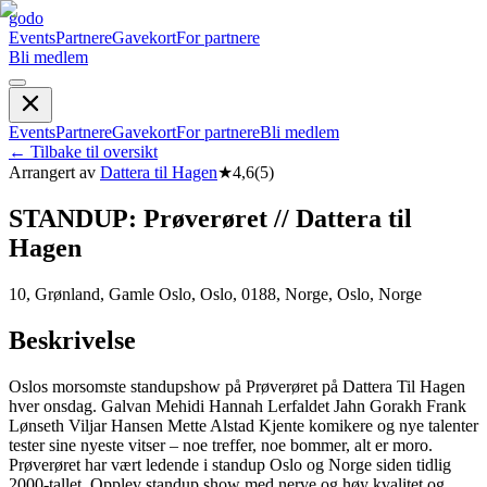
godo
Events
Partnere
Gavekort
For partnere
Bli medlem
Events
Partnere
Gavekort
For partnere
Bli medlem
←
Tilbake til oversikt
Arrangert av
Dattera til Hagen
★
4,6
(
5
)
STANDUP: Prøverøret // Dattera til
Hagen
10, Grønland, Gamle Oslo, Oslo, 0188, Norge, Oslo, Norge
Beskrivelse
Oslos morsomste standupshow på Prøverøret på Dattera Til Hagen
hver onsdag. Galvan Mehidi Hannah Lerfaldet Jahn Gorakh Frank
Lønseth Viljar Hansen Mette Alstad Kjente komikere og nye talenter
tester sine nyeste vitser – noe treffer, noe bommer, alt er moro.
Prøverøret har vært ledende i standup Oslo og Norge siden tidlig
2000-tallet. Opplev standup show med nerve og høy kvalitet og