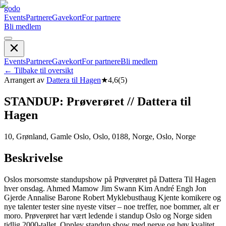
godo
Events
Partnere
Gavekort
For partnere
Bli medlem
Events
Partnere
Gavekort
For partnere
Bli medlem
←
Tilbake til oversikt
Arrangert av
Dattera til Hagen
★
4,6
(
5
)
STANDUP: Prøverøret // Dattera til
Hagen
10, Grønland, Gamle Oslo, Oslo, 0188, Norge, Oslo, Norge
Beskrivelse
Oslos morsomste standupshow på Prøverøret på Dattera Til Hagen
hver onsdag. Ahmed Mamow Jim Swann Kim André Engh Jon
Gjerde Annalise Barone Robert Myklebusthaug Kjente komikere og
nye talenter tester sine nyeste vitser – noe treffer, noe bommer, alt er
moro. Prøverøret har vært ledende i standup Oslo og Norge siden
tidlig 2000-tallet. Opplev standup show med nerve og høy kvalitet