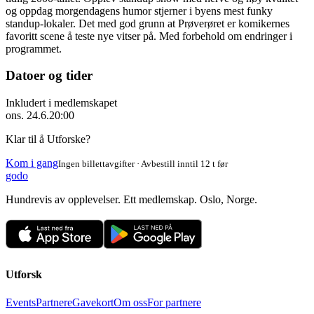
og oppdag morgendagens humor stjerner i byens mest funky
standup-lokaler. Det med god grunn at Prøverøret er komikernes
favoritt scene å teste nye vitser på. Med forbehold om endringer i
programmet.
Datoer og tider
Inkludert i medlemskapet
ons. 24.6.
20:00
Klar til å Utforske?
Kom i gang
Ingen billettavgifter · Avbestill inntil 12 t før
godo
Hundrevis av opplevelser. Ett medlemskap. Oslo, Norge.
Utforsk
Events
Partnere
Gavekort
Om oss
For partnere