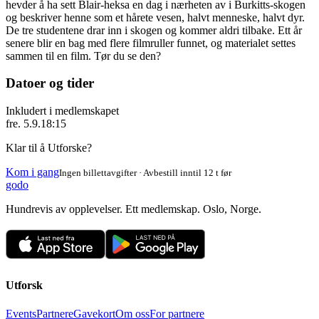
hevder å ha sett Blair-heksa en dag i nærheten av i Burkitts-skogen
og beskriver henne som et hårete vesen, halvt menneske, halvt dyr.
De tre studentene drar inn i skogen og kommer aldri tilbake. Ett år
senere blir en bag med flere filmruller funnet, og materialet settes
sammen til en film. Tør du se den?
Datoer og tider
Inkludert i medlemskapet
fre. 5.9.
18:15
Klar til å Utforske?
Kom i gang
Ingen billettavgifter · Avbestill inntil 12 t før
godo
Hundrevis av opplevelser. Ett medlemskap. Oslo, Norge.
Utforsk
Events
Partnere
Gavekort
Om oss
For partnere