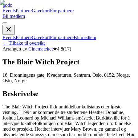
godo
Events
Partnere
Gavekort
For partnere
Bli medlem
Events
Partnere
Gavekort
For partnere
Bli medlem
←
Tilbake til oversikt
Arrangert av
Cinemateket
★
4,8
(
17
)
The Blair Witch Project
16, Dronningens gate, Kvadraturen, Sentrum, Oslo, 0152, Norge,
Oslo, Norge
Beskrivelse
The Blair Witch Project fikk umiddelbar kultstatus etter første
visning. I 1994 ankommer de tre studentene Heather Donahue,
Joshua Leonard og Michael Williams småstedet Burkittsville for å
intervjue lokalbefolkningen om Blair Witch-legenden i forbindelse
med et prosjekt. Heather intervjuer Mary Brown, en gammel og
tilsynelatende sinnssyk dame som har bodd i området hele livet. Hun