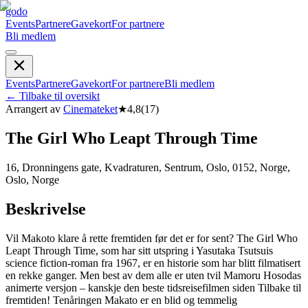
godo
Events
Partnere
Gavekort
For partnere
Bli medlem
Events
Partnere
Gavekort
For partnere
Bli medlem
←
Tilbake til oversikt
Arrangert av
Cinemateket
★
4,8
(
17
)
The Girl Who Leapt Through Time
16, Dronningens gate, Kvadraturen, Sentrum, Oslo, 0152, Norge,
Oslo, Norge
Beskrivelse
Vil Makoto klare å rette fremtiden før det er for sent? The Girl Who
Leapt Through Time, som har sitt utspring i Yasutaka Tsutsuis
science ­fiction-roman fra 1967, er en historie som har blitt filmatisert
en rekke ganger. Men best av dem alle er uten tvil Mamoru Hosodas
animerte versjon – ­kanskje den beste tidsreisefilmen siden Tilbake til
fremtiden! Tenåringen Makato er en blid og temmelig