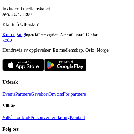
Inkludert i medlemskapet
søn. 26.4.
18:00
Klar til å Utforske?
Kom i gang
Ingen billettavgifter · Avbestill inntil 12 t før
godo
Hundrevis av opplevelser. Ett medlemskap. Oslo, Norge.
Utforsk
Events
Partnere
Gavekort
Om oss
For partnere
Vilkår
Vilkår for bruk
Personvernerklæring
Kontakt
Følg oss