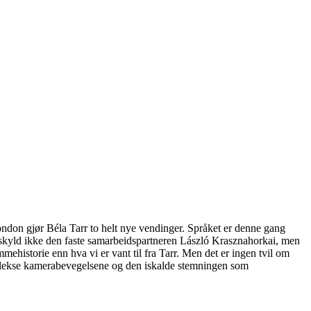
ondon gjør Béla Tarr to helt nye vendinger. Språket er denne gang
gs skyld ikke den faste samarbeidspartneren László Krasznahorkai, men
istorie enn hva vi er vant til fra Tarr. Men det er ingen tvil om
komplekse kamerabevegelsene og den iskalde stemningen som