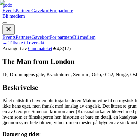
godo
Events
Partnere
Gavekort
For partnere
Bli medlem
Events
Partnere
Gavekort
For partnere
Bli medlem
←
Tilbake til oversikt
Arrangert av
Cinemateket
★
4,8
(
17
)
The Man from London
16, Dronningens gate, Kvadraturen, Sentrum, Oslo, 0152, Norge, Os
Beskrivelse
På et nattskift i havnen blir togarbeideren Maloin vitne til en mysti
ikke hans eget, men fransk med innslag av engelsk. Det litterære grun
en av Georges Simenon krimromaner (Krasznahorkai er likevel med på m
hvem som er filmskaperen her, historien er bare en detalj, en katalys
gjennomsyrer hele filmen, vitner om en mester på høyden av sin kunst
Datoer og tider