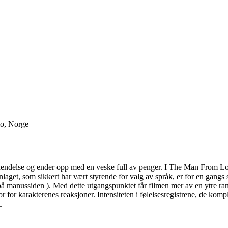
lo, Norge
sk hendelse og ender opp med en veske full av penger. I The Man From L
nlaget, som sikkert har vært styrende for valg av språk, er for en gan
anussiden ). Med dette utgangspunktet får filmen mer av en ytre rammeh
ator for karakterenes reaksjoner. Intensiteten i følelsesregistrene, de 
.