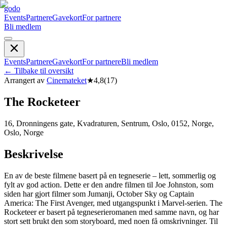
godo
Events
Partnere
Gavekort
For partnere
Bli medlem
Events
Partnere
Gavekort
For partnere
Bli medlem
←
Tilbake til oversikt
Arrangert av
Cinemateket
★
4,8
(
17
)
The Rocketeer
16, Dronningens gate, Kvadraturen, Sentrum, Oslo, 0152, Norge,
Oslo, Norge
Beskrivelse
En av de beste filmene basert på en tegneserie – lett, sommerlig og
fylt av god action. Dette er den andre filmen til Joe Johnston, som
siden har gjort filmer som Jumanji, October Sky og Captain
America: The First Avenger, med utgangspunkt i Marvel-serien. The
Rocketeer er basert på tegneserieromanen med samme navn, og har
stort sett brukt den som storyboard, med noen få omskrivninger. Til