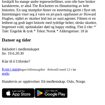
forskjell fra mange andre tegneseriefilmer, som ofte bare bruker
karakterene, er altså The Rocketeer en filmatisering av hele
historien. En ung stuntpilot finner en innretning gjemt i flyet sitt.
Innretningen viser seg å være en jet-pack oppfunnet av Howard
Hughes, stjålet av skurker leid inn av nazi-agenter. Filmen er en
lettbent og godt laget historie med tydelige helter, sleske skurker,
begrenset vold, spektakulær død og happy ending. Fint å vite: *
Tale: Engelsk & tysk * Tekst: Norsk * Aldersgrense: 18 år
Datoer og tider
Inkludert i medlemskapet
fre. 19.6.
20:30
Klar til å Utforske?
Kom i gang
Ingen billettavgifter · Avbestill inntil 12 t før
godo
Hundrevis av opplevelser. Ett medlemskap. Oslo, Norge.