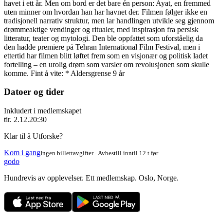
havet i ett år. Men om bord er det bare én person: Ayat, en fremmed
uten minner om hvordan han har havnet der. Filmen følger ikke en
tradisjonell narrativ struktur, men lar handlingen utvikle seg gjennom
drømmeaktige vendinger og ritualer, med inspirasjon fra persisk
litteratur, teater og mytologi. Den ble oppfattet som uforståelig da
den hadde premiere på Tehran International Film Festival, men i
ettertid har filmen blitt løftet frem som en visjonær og politisk ladet
fortelling – en urolig drøm som varsler om revolusjonen som skulle
komme. Fint å vite: * Aldersgrense 9 år
Datoer og tider
Inkludert i medlemskapet
tir. 2.12.
20:30
Klar til å Utforske?
Kom i gang
Ingen billettavgifter · Avbestill inntil 12 t før
godo
Hundrevis av opplevelser. Ett medlemskap. Oslo, Norge.