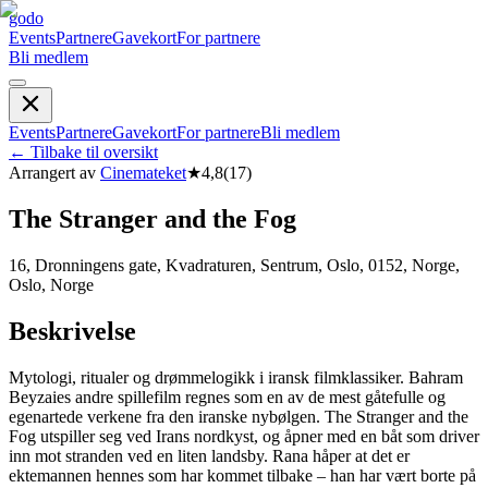
godo
Events
Partnere
Gavekort
For partnere
Bli medlem
Events
Partnere
Gavekort
For partnere
Bli medlem
←
Tilbake til oversikt
Arrangert av
Cinemateket
★
4,8
(
17
)
The Stranger and the Fog
16, Dronningens gate, Kvadraturen, Sentrum, Oslo, 0152, Norge,
Oslo, Norge
Beskrivelse
Mytologi, ritualer og drømmelogikk i iransk filmklassiker. Bahram
Beyzaies andre spillefilm regnes som en av de mest gåtefulle og
egenartede verkene fra den iranske nybølgen. The Stranger and the
Fog utspiller seg ved Irans nordkyst, og åpner med en båt som driver
inn mot stranden ved en liten landsby. Rana håper at det er
ektemannen hennes som har kommet tilbake – han har vært borte på