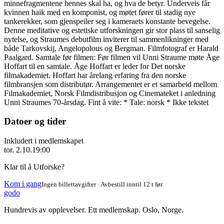
minnefragmentene hennes skal ha, og hva de betyr. Underveis får
kvinnen haik med en komponist, og møtet fører til stadig nye
tankerekker, som gjenspeiler seg i kameraets konstante bevegelse.
Denne meditative og estetiske utforskningen gir stor plass til sanselig
nytelse, og Straumes debutfilm inviterer til sammenlikninger med
både Tarkovskij, Angelopolous og Bergman. Filmfotograf er Harald
Paalgard. Samtale før filmen: Før filmen vil Unni Straume møte Åge
Hoffart til en samtale. Åge Hoffart er leder for Det norske
filmakademiet. Hoffart har årelang erfaring fra den norske
filmbransjen som distributør. Arrangementet er et samarbeid mellom
Filmakademiet, Norsk Filmdistribusjon og Cinemateket i anledning
Unni Straumes 70-årsdag. Fint å vite: * Tale: norsk * Ikke tekstet
Datoer og tider
Inkludert i medlemskapet
tor. 2.10.
19:00
Klar til å Utforske?
Kom i gang
Ingen billettavgifter · Avbestill inntil 12 t før
godo
Hundrevis av opplevelser. Ett medlemskap. Oslo, Norge.