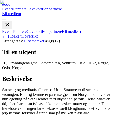
godo
Events
Partnere
Gavekort
For partnere
Bli medlem
Events
Partnere
Gavekort
For partnere
Bli medlem
←
Tilbake til oversikt
Arrangert av
Cinemateket
★
4,8
(
17
)
Til en ukjent
16, Dronningens gate, Kvadraturen, Sentrum, Oslo, 0152, Norge,
Oslo, Norge
Beskrivelse
Sanselig og meditativ filmreise. Unni Straume er til stede på
visningen. En ung kvinne er på reise gjennom Norge, men hvor er
hun egentlig på vei? Hennes ferd utløser en parallell reise bakover i
tid, til en barndom fylt av ulike mennesker, møter og minner. Den
hvileløse vandringen får en eksistensiell klangbunn, i det kvinnens
jeg-stemme forsøker å finne svar på hvilken plass alle