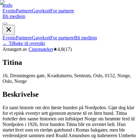
godo
Events
Partnere
Gavekort
For partnere
Bli medlem
Events
Partnere
Gavekort
For partnere
Bli medlem
←
Tilbake til oversikt
Arrangert av
Cinemateket
★
4,8
(
17
)
Titina
16, Dronningens gate, Kvadraturen, Sentrum, Oslo, 0152, Norge,
Oslo, Norge
Beskrivelse
En sann historie om den første hunden på Nordpolen. Gjør deg klar
for et episk eventyr sett gjennom øynene til en liten hund. Titina
forteller den sanne historien om luftskipet Norge sin berømte ferd til
Nordpolen i 1926, hvor hunden Titina blir en uventet helt. Hun
startet livet som en eierløs gatehund i Romas bakgater, men ble
verdenskjent sammen med Roald Amundsen og italieneren Umberto