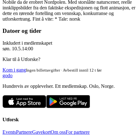
Nobile da de erobret Nordpolen. Med storslåtte naturscener, reelle
innklippsbilder fra den faktiske ekspedisjonen og flott animasjon, er
dette en rørende fortelling om vennskap, konkurranse og
utforskertrang. Fint å vite: * Tale: norsk
Datoer og tider
Inkludert i medlemskapet
søn. 10.5.
14:00
Klar til å Utforske?
Kom i gang
Ingen billettavgifter · Avbestill inntil 12 t før
godo
Hundrevis av opplevelser. Ett medlemskap. Oslo, Norge.
Utforsk
Events
Partnere
Gavekort
Om oss
For partnere