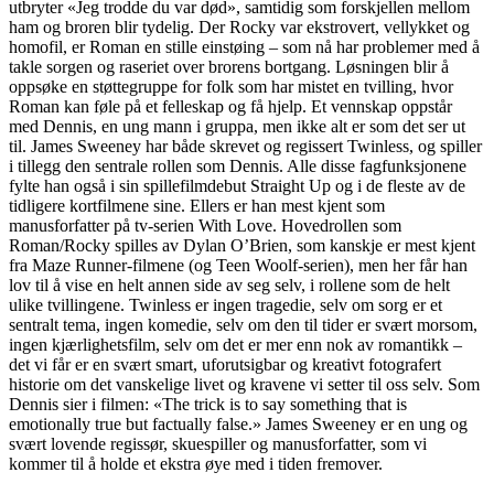
utbryter «Jeg trodde du var død», samtidig som forskjellen mellom
ham og broren blir tydelig. Der Rocky var ekstrovert, vellykket og
homofil, er Roman en stille einstøing – som nå har problemer med å
takle sorgen og raseriet over brorens bortgang. Løsningen blir å
oppsøke en støttegruppe for folk som har mistet en tvilling, hvor
Roman kan føle på et felleskap og få hjelp. Et vennskap oppstår
med Dennis, en ung mann i gruppa, men ikke alt er som det ser ut
til. James Sweeney har både skrevet og regissert Twinless, og spiller
i tillegg den sentrale rollen som Dennis. Alle disse fagfunksjonene
fylte han også i sin spillefilmdebut Straight Up og i de fleste av de
tidligere kortfilmene sine. Ellers er han mest kjent som
manusforfatter på tv-serien With Love. Hovedrollen som
Roman/Rocky spilles av Dylan O’Brien, som kanskje er mest kjent
fra Maze Runner-filmene (og Teen Woolf-serien), men her får han
lov til å vise en helt annen side av seg selv, i rollene som de helt
ulike tvillingene. Twinless er ingen tragedie, selv om sorg er et
sentralt tema, ingen komedie, selv om den til tider er svært morsom,
ingen kjærlighetsfilm, selv om det er mer enn nok av romantikk –
det vi får er en svært smart, uforutsigbar og kreativt fotografert
historie om det vanskelige livet og kravene vi setter til oss selv. Som
Dennis sier i filmen: «The trick is to say something that is
emotionally true but factually false.» James Sweeney er en ung og
svært lovende regissør, skuespiller og manusforfatter, som vi
kommer til å holde et ekstra øye med i tiden fremover.