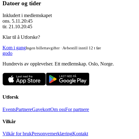
Datoer og tider
Inkludert i medlemskapet
ons. 5.11.
20:45
tir. 21.10.
20:45
Klar til å Utforske?
Kom i gang
Ingen billettavgifter · Avbestill inntil 12 t før
godo
Hundrevis av opplevelser. Ett medlemskap. Oslo, Norge.
Utforsk
Events
Partnere
Gavekort
Om oss
For partnere
Vilkår
Vilkår for bruk
Personvernerklæring
Kontakt