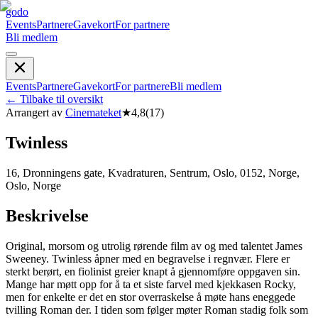
godo
Events
Partnere
Gavekort
For partnere
Bli medlem
Events
Partnere
Gavekort
For partnere
Bli medlem
←
Tilbake til oversikt
Arrangert av
Cinemateket
★
4,8
(
17
)
Twinless
16, Dronningens gate, Kvadraturen, Sentrum, Oslo, 0152, Norge,
Oslo, Norge
Beskrivelse
Original, morsom og utrolig rørende film av og med talentet James
Sweeney. Twinless åpner med en begravelse i regnvær. Flere er
sterkt berørt, en fiolinist greier knapt å gjennomføre oppgaven sin.
Mange har møtt opp for å ta et siste farvel med kjekkasen Rocky,
men for enkelte er det en stor overraskelse å møte hans eneggede
tvilling Roman der. I tiden som følger møter Roman stadig folk som