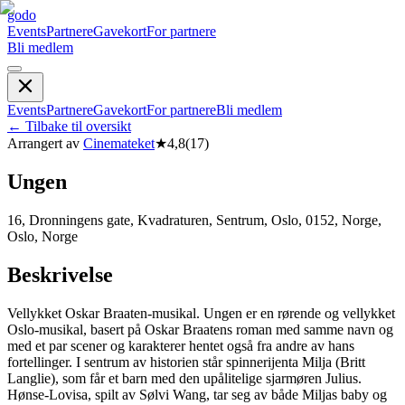
godo
Events
Partnere
Gavekort
For partnere
Bli medlem
Events
Partnere
Gavekort
For partnere
Bli medlem
←
Tilbake til oversikt
Arrangert av
Cinemateket
★
4,8
(
17
)
Ungen
16, Dronningens gate, Kvadraturen, Sentrum, Oslo, 0152, Norge,
Oslo, Norge
Beskrivelse
Vellykket Oskar Braaten-musikal. Ungen er en rørende og vellykket
Oslo-musikal, basert på Oskar Braatens roman med samme navn og
med et par scener og karakterer hentet også fra andre av hans
fortellinger. I sentrum av historien står spinnerijenta Milja (Britt
Langlie), som får et barn med den upålitelige sjarmøren Julius.
Hønse-Lovisa, spilt av Sølvi Wang, tar seg av både Miljas baby og