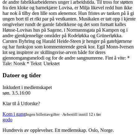
de andre fabrikkarbeidernes unger i arbeidstida. Til tross for støtten
fra den kloke og barnekjære Lovisa, er Milja likevel redd hun ikke
har nok å tilby den lille som alenemor. Hun fristes av tanken på å gi
ungen bort til et rikt par på vestkanten. Musikalen er tatt opp i kjente
omgivelser rundt de gamle fabrikkene og det som fortsatt kalles
Hønse-Lovisas hus på Sagene, i Normannsgata på Kampen og i
andre gjenkjennelige områder på Rodeløkka og Grünerløkka.
Carsten Byhring og Harald Heide-Steen jr henger på gatehjørnene
og har funksjon som kommenterende gresk kor. Egil Monn-Iversen
lot seg inspirere av skillingsvise-arven både for deres
gjennomgangsmelodi og for de andre sangnumrene. Fint å vite: *
Tale: Norsk * Tekst: Utekstet
Datoer og tider
Inkludert i medlemskapet
søn. 3.5.
16:00
Klar til å Utforske?
Kom i gang
Ingen billettavgifter · Avbestill inntil 12 t før
godo
Hundrevis av opplevelser. Ett medlemskap. Oslo, Norge.