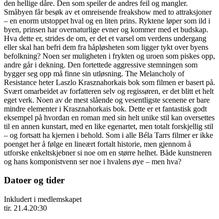
den hellige dåre. Den som speiler de andres feil og mangler.
Småbyen får besøk av et omreisende freakshow med to attraksjoner
– en enorm utstoppet hval og en liten prins. Ryktene løper som ild i
byen, prinsen har overnaturlige evner og kommer med et budskap.
Hva dette er, strides de om, er det et varsel om verdens undergang
eller skal han befri dem fra håpløsheten som ligger tykt over byens
befolkning? Noen ser muligheten i frykten og uroen som piskes opp,
andre går i dekning. Den fortettede aggressive stemningen som
bygger seg opp må finne sin utløsning. The Melancholy of
Resistance heter Laszlo Krasznahorkais bok som filmen er basert på.
Svært omarbeidet av forfatteren selv og regissøren, er det blitt et helt
eget verk. Noen av de mest slående og vesentligste scenene er bare
mindre elementer i Krasznahorkais bok. Dette er et fantastisk godt
eksempel på hvordan en roman med sin helt unike stil kan oversettes
til en annen kunstart, med en like egenartet, men totalt forskjellig stil
– og fortsatt ha kjernen i behold. Som i alle Béla Tarrs filmer er ikke
poenget her å følge en lineært fortalt historie, men gjennom å
utforske enkeltskjebner si noe om en større helhet. Både kunstneren
og hans komponistvenn ser noe i hvalens øye – men hva?
Datoer og tider
Inkludert i medlemskapet
tir. 21.4.
20:30