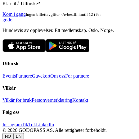
Klar til å Utforske?
Kom i gang
Ingen billettavgifter · Avbestill inntil 12 t før
godo
Hundrevis av opplevelser. Ett medlemskap. Oslo, Norge.
Utforsk
Events
Partnere
Gavekort
Om oss
For partnere
Vilkår
Vilkår for bruk
Personvernerklæring
Kontakt
Følg oss
Instagram
TikTok
LinkedIn
©
2026
GODOPASS AS.
Alle rettigheter forbeholdt.
NO
EN