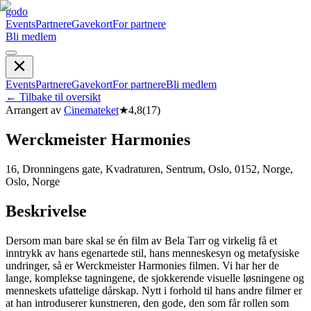
godo
Events
Partnere
Gavekort
For partnere
Bli medlem
Events
Partnere
Gavekort
For partnere
Bli medlem
←
Tilbake til oversikt
Arrangert av
Cinemateket
★
4,8
(
17
)
Werckmeister Harmonies
16, Dronningens gate, Kvadraturen, Sentrum, Oslo, 0152, Norge,
Oslo, Norge
Beskrivelse
Dersom man bare skal se én film av Bela Tarr og virkelig få et
inntrykk av hans egenartede stil, hans menneskesyn og metafysiske
undringer, så er Werckmeister Harmonies filmen. Vi har her de
lange, komplekse tagningene, de sjokkerende visuelle løsningene og
menneskets ufattelige dårskap. Nytt i forhold til hans andre filmer er
at han introduserer kunstneren, den gode, den som får rollen som