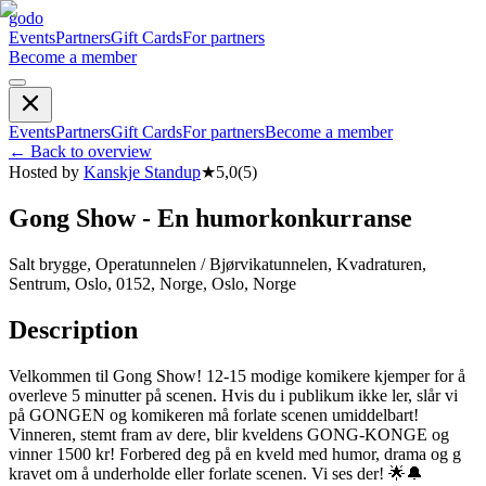
godo
Events
Partners
Gift Cards
For partners
Become a member
Events
Partners
Gift Cards
For partners
Become a member
←
Back to overview
Hosted by
Kanskje Standup
★
5,0
(
5
)
Gong Show - En humorkonkurranse
Salt brygge, Operatunnelen / Bjørvikatunnelen, Kvadraturen,
Sentrum, Oslo, 0152, Norge, Oslo, Norge
Description
Velkommen til Gong Show! 12-15 modige komikere kjemper for å
overleve 5 minutter på scenen. Hvis du i publikum ikke ler, slår vi
på GONGEN og komikeren må forlate scenen umiddelbart!
Vinneren, stemt fram av dere, blir kveldens GONG-KONGE og
vinner 1500 kr! Forbered deg på en kveld med humor, drama og g
kravet om å underholde eller forlate scenen. Vi ses der! 🌟🔔