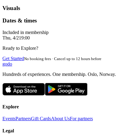
Visuals
Dates & times
Included in membership
Thu, 4/2
19:00
Ready to Explore?
Get Started
No booking fees · Cancel up to 12 hours before
godo
Hundreds of experiences. One membership. Oslo, Norway.
Explore
Events
Partners
Gift Cards
About Us
For partners
Legal