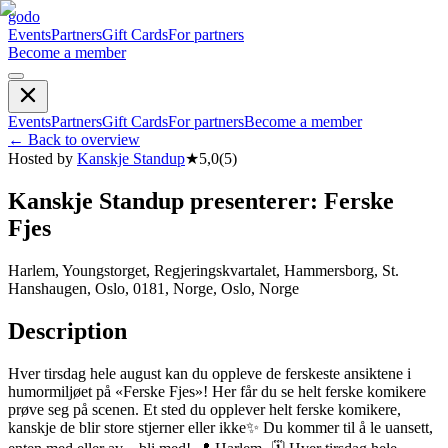
godo
Events
Partners
Gift Cards
For partners
Become a member
Events
Partners
Gift Cards
For partners
Become a member
←
Back to overview
Hosted by
Kanskje Standup
★
5,0
(
5
)
Kanskje Standup presenterer: Ferske
Fjes
Harlem, Youngstorget, Regjeringskvartalet, Hammersborg, St.
Hanshaugen, Oslo, 0181, Norge, Oslo, Norge
Description
Hver tirsdag hele august kan du oppleve de ferskeste ansiktene i
humormiljøet på «Ferske Fjes»! Her får du se helt ferske komikere
prøve seg på scenen. Et sted du opplever helt ferske komikere,
kanskje de blir store stjerner eller ikke✨ Du kommer til å le uansett,