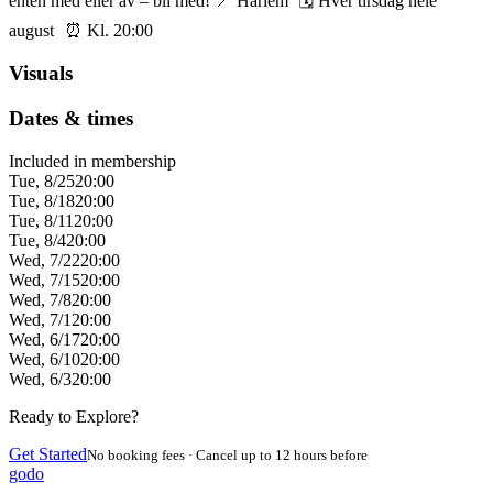
enten med eller av – bli med! 📍 Harlem 🗓️ Hver tirsdag hele
august ⏰ Kl. 20:00
Visuals
Dates & times
Included in membership
Tue, 8/25
20:00
Tue, 8/18
20:00
Tue, 8/11
20:00
Tue, 8/4
20:00
Wed, 7/22
20:00
Wed, 7/15
20:00
Wed, 7/8
20:00
Wed, 7/1
20:00
Wed, 6/17
20:00
Wed, 6/10
20:00
Wed, 6/3
20:00
Ready to Explore?
Get Started
No booking fees · Cancel up to 12 hours before
godo