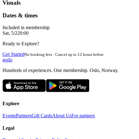
Visuals
Dates & times
Included in membership
Sat, 5/2
20:00
Ready to Explore?
Get Started
No booking fees · Cancel up to 12 hours before
godo
Hundreds of experiences. One membership. Oslo, Norway.
Explore
Events
Partners
Gift Cards
About Us
For partners
Legal