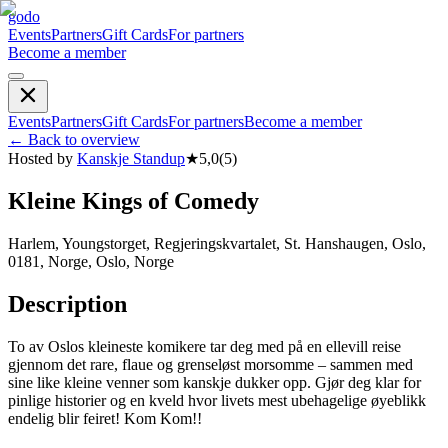
godo
Events
Partners
Gift Cards
For partners
Become a member
Events
Partners
Gift Cards
For partners
Become a member
←
Back to overview
Hosted by
Kanskje Standup
★
5,0
(
5
)
Kleine Kings of Comedy
Harlem, Youngstorget, Regjeringskvartalet, St. Hanshaugen, Oslo,
0181, Norge, Oslo, Norge
Description
To av Oslos kleineste komikere tar deg med på en ellevill reise
gjennom det rare, flaue og grenseløst morsomme – sammen med
sine like kleine venner som kanskje dukker opp. Gjør deg klar for
pinlige historier og en kveld hvor livets mest ubehagelige øyeblikk
endelig blir feiret! Kom Kom!!