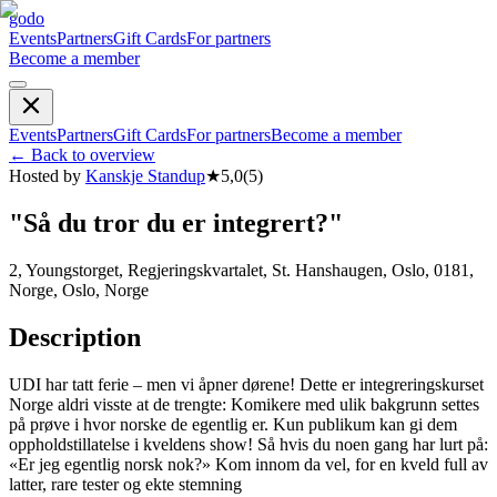
godo
Events
Partners
Gift Cards
For partners
Become a member
Events
Partners
Gift Cards
For partners
Become a member
←
Back to overview
Hosted by
Kanskje Standup
★
5,0
(
5
)
"Så du tror du er integrert?"
2, Youngstorget, Regjeringskvartalet, St. Hanshaugen, Oslo, 0181,
Norge, Oslo, Norge
Description
UDI har tatt ferie – men vi åpner dørene! Dette er integreringskurset
Norge aldri visste at de trengte: Komikere med ulik bakgrunn settes
på prøve i hvor norske de egentlig er. Kun publikum kan gi dem
oppholdstillatelse i kveldens show! Så hvis du noen gang har lurt på:
«Er jeg egentlig norsk nok?» Kom innom da vel, for en kveld full av
latter, rare tester og ekte stemning