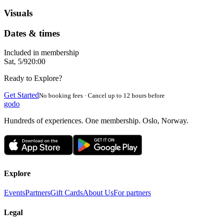
Visuals
Dates & times
Included in membership
Sat, 5/9
20:00
Ready to Explore?
Get Started
No booking fees · Cancel up to 12 hours before
godo
Hundreds of experiences. One membership. Oslo, Norway.
Explore
Events
Partners
Gift Cards
About Us
For partners
Legal