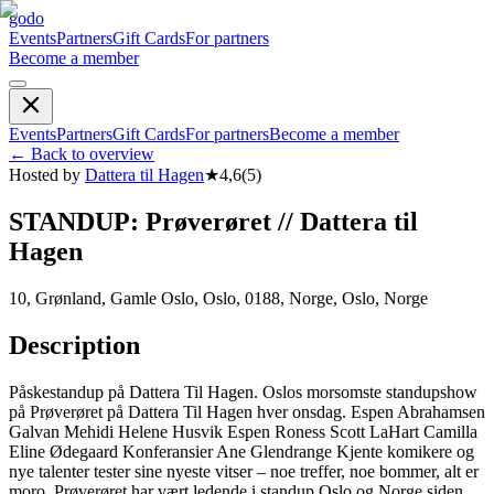
godo
Events
Partners
Gift Cards
For partners
Become a member
Events
Partners
Gift Cards
For partners
Become a member
←
Back to overview
Hosted by
Dattera til Hagen
★
4,6
(
5
)
STANDUP: Prøverøret // Dattera til
Hagen
10, Grønland, Gamle Oslo, Oslo, 0188, Norge, Oslo, Norge
Description
Påskestandup på Dattera Til Hagen. Oslos morsomste standupshow
på Prøverøret på Dattera Til Hagen hver onsdag. Espen Abrahamsen
Galvan Mehidi Helene Husvik Espen Roness Scott LaHart Camilla
Eline Ødegaard Konferansier Ane Glendrange Kjente komikere og
nye talenter tester sine nyeste vitser – noe treffer, noe bommer, alt er
moro. Prøverøret har vært ledende i standup Oslo og Norge siden