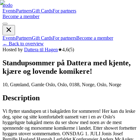
godo
Events
Partners
Gift Cards
For partners
Become a member
Events
Partners
Gift Cards
For partners
Become a member
←
Back to overview
Hosted by
Dattera til Hagen
★
4,6
(
5
)
Standupsommer på Dattera med kjente,
kjære og lovende komikere!
10, Grønland, Gamle Oslo, Oslo, 0188, Norge, Oslo, Norge
Description
Vi flytter standupen ut i bakgården for sommeren! Her kan du leske
deg, spise og sitte komfortabelt uansett vær i en av Oslo's
hyggeligste bakgård mens du ser show med noen av de mest
spennende og morsomme komikerne i landet. Etter showet fortsetter
hyggen utover sommernatten. ONSDAG 1. JULI Jonis Josef
Pernille Haaland Hannah Lerfaldet Konferansier Anders McAuley