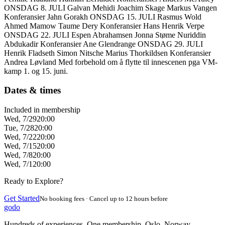
ONSDAG 8. JULI Galvan Mehidi Joachim Skage Markus Vangen
Konferansier Jahn Gorakh ONSDAG 15. JULI Rasmus Wold
Ahmed Mamow Taume Dery Konferansier Hans Henrik Verpe
ONSDAG 22. JULI Espen Abrahamsen Jonna Støme Nuriddin
Abdukadir Konferansier Ane Glendrange ONSDAG 29. JULI
Henrik Fladseth Simon Nitsche Marius Thorkildsen Konferansier
Andrea Løvland Med forbehold om å flytte til innescenen pga VM-
kamp 1. og 15. juni.
Dates & times
Included in membership
Wed, 7/29
20:00
Tue, 7/28
20:00
Wed, 7/22
20:00
Wed, 7/15
20:00
Wed, 7/8
20:00
Wed, 7/1
20:00
Ready to Explore?
Get Started
No booking fees · Cancel up to 12 hours before
godo
Hundreds of experiences. One membership. Oslo, Norway.