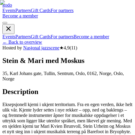
godo
Events
Partners
Gift Cards
For partners
Become a member
Events
Partners
Gift Cards
For partners
Become a member
←
Back to overview
Hosted by
Nasjonal jazzscene
★
4,9
(
11
)
Stein & Mari med Moskus
35, Karl Johans gate, Tullin, Sentrum, Oslo, 0162, Norge, Oslo,
Norge
Description
Eksepsjonell kjemi i ukjent territorium. Fra en egen verden, ikke helt
ulik vår. Kjente lyder settes i nye rekker – opp, ned og baklengs –
og fremmede instrumenter åpner for musikalske oppdagelser i et
uttrykk som ligger like utenfor språket, men likevel gir mening. Med
en sjelden kjemi tar Mari Kvien Brunvoll, Stein Urheim og Moskus
et nytt steg inn i ukjent musikalsk terreng på Barefoot in Bryophyte.