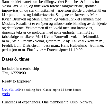
Samarbeidet startet som bestillingsverket Branches & Limits for
Vossa Jazz 2023, og musikken forener sangmateriale, spontan
improvisasjon og sterk musikalitet – noe som gjorde prosjektet til en
klar publikums- og kritikerfavoritt. Sangene er skrevet av Mari
Kvien Brunvoll og Stein Urheim, og videreutviklet sammen med
Moskus. Resultatet er en åpen og utforskende blanding av det kjente
og det ukjente. Velkommen til en kveld med stor kreativitet,
gripende tekster og melodier med åpne endinger, fremført av
fabelaktige musikere. Mari Kvien Brunvoll - vokal, elektronikk
m.m., Stein Urheim - vokal, gitar m.m., Anja Lauvdal - keys m.m.,
Fredrik Luhr Dietrichson - bass m.m., Hans Hulbækmo - trommer,
perkusjon m.m. Fint å vite: * Dørene åpner kl. 19.00
Dates & times
Included in membership
Thu, 1/22
20:00
Ready to Explore?
Get Started
No booking fees · Cancel up to 12 hours before
godo
Hundreds of experiences. One membership. Oslo, Norway.