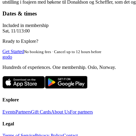
utstilling i foajeen med bøkene til Donaldson og Scheffler, som det og
Dates & times
Included in membership
Sat, 11/1
13:00
Ready to Explore?
Get Started
No booking fees · Cancel up to 12 hours before
godo
Hundreds of experiences. One membership. Oslo, Norway.
Explore
Events
Partners
Gift Cards
About Us
For partners
Legal
Terms of Service
Privacy Policy
Contact