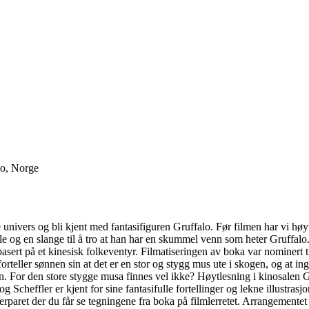
lo, Norge
univers og bli kjent med fantasifiguren Gruffalo. Før filmen har vi høy
 ugle og en slange til å tro at han har en skummel venn som heter Gruffalo
sert på et kinesisk folkeventyr. Filmatiseringen av boka var nominert til
orteller sønnen sin at det er en stor og stygg mus ute i skogen, og at ing
en. For den store stygge musa finnes vel ikke? Høytlesning i kinosalen
 Scheffler er kjent for sine fantasifulle fortellinger og lekne illustrasj
tterparet der du får se tegningene fra boka på filmlerretet. Arrangemen