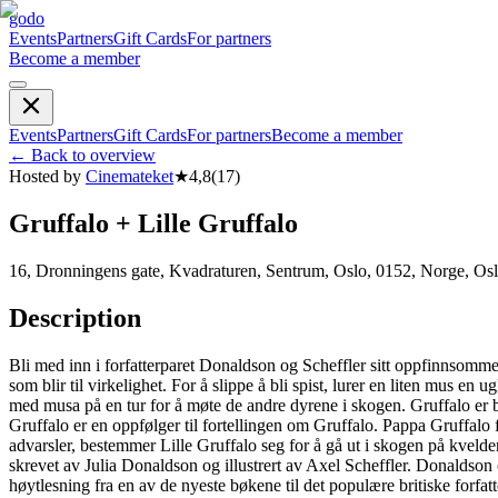
godo
Events
Partners
Gift Cards
For partners
Become a member
Events
Partners
Gift Cards
For partners
Become a member
←
Back to overview
Hosted by
Cinemateket
★
4,8
(
17
)
Gruffalo + Lille Gruffalo
16, Dronningens gate, Kvadraturen, Sentrum, Oslo, 0152, Norge, Os
Description
Bli med inn i forfatterparet Donaldson og Scheffler sitt oppfinnsomme 
som blir til virkelighet. For å slippe å bli spist, lurer en liten mus en
med musa på en tur for å møte de andre dyrene i skogen. Gruffalo er ba
Gruffalo er en oppfølger til fortellingen om Gruffalo. Pappa Gruffalo f
advarsler, bestemmer Lille Gruffalo seg for å gå ut i skogen på kveld
skrevet av Julia Donaldson og illustrert av Axel Scheffler. Donaldson og
høytlesning fra en av de nyeste bøkene til det populære britiske forfa