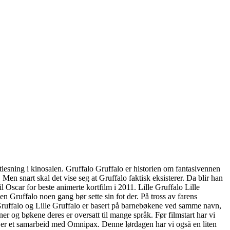
tlesning i kinosalen. Gruffalo Gruffalo er historien om fantasivennen
. Men snart skal det vise seg at Gruffalo faktisk eksisterer. Da blir han
 Oscar for beste animerte kortfilm i 2011. Lille Gruffalo Lille
en Gruffalo noen gang bør sette sin fot der. På tross av farens
 Gruffalo og Lille Gruffalo er basert på barnebøkene ved samme navn,
oner og bøkene deres er oversatt til mange språk. Før filmstart har vi
tet er et samarbeid med Omnipax. Denne lørdagen har vi også en liten