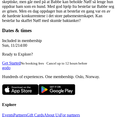
skeptiske, men går med på at Babbe kan beholde Nøff så lenge hun
oppdrar ham som en hund. Med god hjelp fra bestefar tar Babbe seg
av grisen. Men en dag oppdager hun at bestefar en gang var en av
de hardeste konkurrentene i det store pølsemesterskapet. Kan
bestefar ha skaffet Nøff med skumle baktanker?
Dates & times
Included in membership
Sun, 11/2
14:00
Ready to Explore?
Get Started
No booking fees · Cancel up to 12 hours before
godo
Hundreds of experiences. One membership. Oslo, Norway.
Explore
Events
Partners
Gift Cards
About Us
For partners