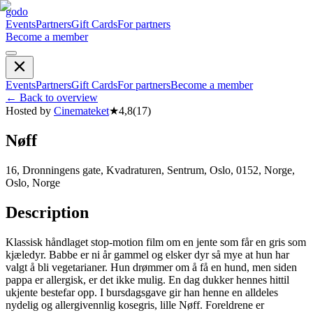
godo
Events
Partners
Gift Cards
For partners
Become a member
Events
Partners
Gift Cards
For partners
Become a member
←
Back to overview
Hosted by
Cinemateket
★
4,8
(
17
)
Nøff
16, Dronningens gate, Kvadraturen, Sentrum, Oslo, 0152, Norge,
Oslo, Norge
Description
Klassisk håndlaget stop-motion film om en jente som får en gris som
kjæledyr. Babbe er ni år gammel og elsker dyr så mye at hun har
valgt å bli vegetarianer. Hun drømmer om å få en hund, men siden
pappa er allergisk, er det ikke mulig. En dag dukker hennes hittil
ukjente bestefar opp. I bursdagsgave gir han henne en alldeles
nydelig og allergivennlig kosegris, lille Nøff. Foreldrene er