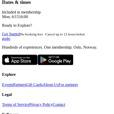
Dates & times
Included in membership
Mon, 6/15
16:00
Ready to Explore?
Get Started
No booking fees · Cancel up to 12 hours before
godo
Hundreds of experiences. One membership. Oslo, Norway.
Explore
Events
Partners
Gift Cards
About Us
For partners
Legal
Terms of Service
Privacy Policy
Contact