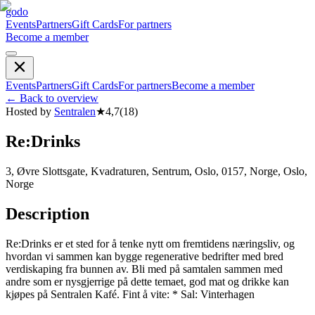
godo
Events
Partners
Gift Cards
For partners
Become a member
Events
Partners
Gift Cards
For partners
Become a member
←
Back to overview
Hosted by
Sentralen
★
4,7
(
18
)
Re:Drinks
3, Øvre Slottsgate, Kvadraturen, Sentrum, Oslo, 0157, Norge, Oslo,
Norge
Description
Re:Drinks er et sted for å tenke nytt om fremtidens næringsliv, og
hvordan vi sammen kan bygge regenerative bedrifter med bred
verdiskaping fra bunnen av. Bli med på samtalen sammen med
andre som er nysgjerrige på dette temaet, god mat og drikke kan
kjøpes på Sentralen Kafé. Fint å vite: * Sal: Vinterhagen