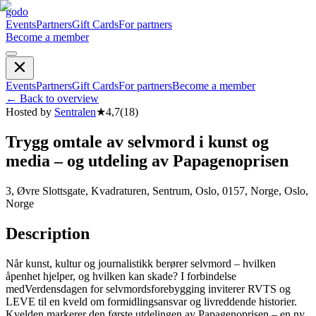
godo
Events
Partners
Gift Cards
For partners
Become a member
Events
Partners
Gift Cards
For partners
Become a member
←
Back to overview
Hosted by
Sentralen
★
4,7
(
18
)
Trygg omtale av selvmord i kunst og
media – og utdeling av Papagenoprisen
3, Øvre Slottsgate, Kvadraturen, Sentrum, Oslo, 0157, Norge, Oslo,
Norge
Description
Når kunst, kultur og journalistikk berører selvmord – hvilken
åpenhet hjelper, og hvilken kan skade? I forbindelse
medVerdensdagen for selvmordsforebygging inviterer RVTS og
LEVE til en kveld om formidlingsansvar og livreddende historier.
Kvelden markerer den første utdelingen av Papagenoprisen – en ny