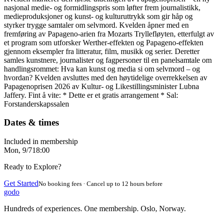
nasjonal medie- og formidlingspris som løfter frem journalistikk,
medieproduksjoner og kunst- og kulturuttrykk som gir håp og
styrker trygge samtaler om selvmord. Kvelden åpner med en
fremføring av Papageno-arien fra Mozarts Tryllefløyten, etterfulgt av
et program som utforsker Werther-effekten og Papageno-effekten
gjennom eksempler fra litteratur, film, musikk og serier. Deretter
samles kunstnere, journalister og fagpersoner til en panelsamtale om
handlingsrommet: Hva kan kunst og media si om selvmord – og
hvordan? Kvelden avsluttes med den høytidelige overrekkelsen av
Papagenoprisen 2026 av Kultur- og Likestillingsminister Lubna
Jaffery. Fint å vite: * Dette er et gratis arrangement * Sal:
Forstanderskapssalen
Dates & times
Included in membership
Mon, 9/7
18:00
Ready to Explore?
Get Started
No booking fees · Cancel up to 12 hours before
godo
Hundreds of experiences. One membership. Oslo, Norway.